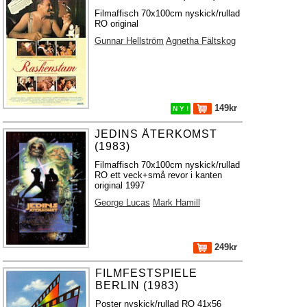
Filmaffisch 70x100cm nyskick/rullad
RO original
Gunnar Hellström
Agnetha Fältskog
149kr
N Y !
JEDINS ÅTERKOMST
(1983)
Filmaffisch 70x100cm nyskick/rullad
RO ett veck+små revor i kanten
original 1997
George Lucas
Mark Hamill
249kr
FILMFESTSPIELE
BERLIN (1983)
Poster nyskick/rullad RO 41x56