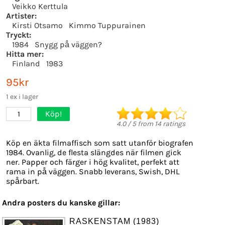
Veikko Kerttula
Artister:
Kirsti Otsamo
Kimmo Tuppurainen
Tryckt:
1984
Snygg på väggen?
Hitta mer:
Finland
1983
95kr
1 ex i lager
Köp!
1
4.0
/
5
from
14
ratings
Köp en äkta filmaffisch som satt utanför biografen
1984. Ovanlig, de flesta slängdes när filmen gick
ner. Papper och färger i hög kvalitet, perfekt att
rama in på väggen. Snabb leverans, Swish, DHL
spårbart.
Andra posters du kanske gillar:
RASKENSTAM (1983)