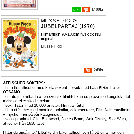
1400kr
N Y !
MUSSE PIGGS
JUBELPARTAJ (1970)
Filmaffisch 70x100cm nyskick NM
original
Musse Pigg
249kr
AFFISCHER SÖKTIPS:
- hitta fler affischer med korta sökord, försök med bara
KIRSTI
eller
OTSAMO
- om du inte hittar t.ex. en svensk filmtitel kan du prova med engelsk titel,
regissör, eller skådespelare
- sök i listan med 10.000
artister
,
filmtitlar
,
årtal
- hitta affischer med boxning, spindlar, dokumentärer, Film Noir, musikaler
+ mycket mer på vår
kategorisida
- vanliga sökord:
Clint Eastwood
,
James Bond
,
Walt Disney
,
Star Wars
,
affischer från 1930-talet
Hittar du ändå inte?
Efterlys
din favoritaffisch och få ett email när den