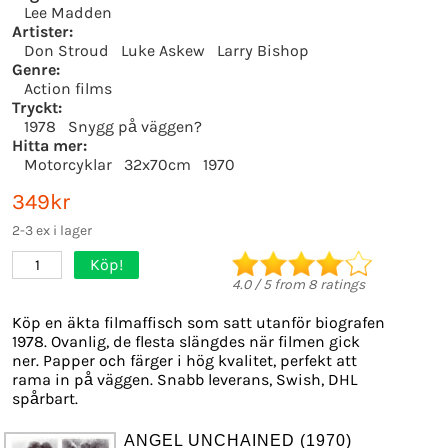
Lee Madden
Artister:
Don Stroud
Luke Askew
Larry Bishop
Genre:
Action films
Tryckt:
1978
Snygg på väggen?
Hitta mer:
Motorcyklar
32x70cm
1970
349kr
2-3 ex i lager
Köp!
1
4.0
/
5
from
8
ratings
Köp en äkta filmaffisch som satt utanför biografen
1978. Ovanlig, de flesta slängdes när filmen gick
ner. Papper och färger i hög kvalitet, perfekt att
rama in på väggen. Snabb leverans, Swish, DHL
spårbart.
ANGEL UNCHAINED (1970)