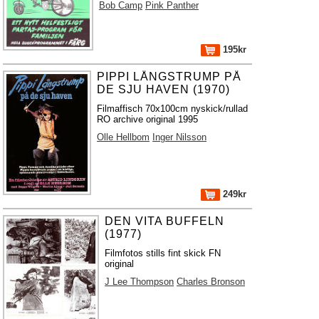
Bob Camp
Pink Panther
195kr
PIPPI LÅNGSTRUMP PÅ
DE SJU HAVEN (1970)
Filmaffisch 70x100cm nyskick/rullad
RO archive original 1995
Olle Hellbom
Inger Nilsson
249kr
DEN VITA BUFFELN
(1977)
Filmfotos stills fint skick FN
original
J Lee Thompson
Charles Bronson