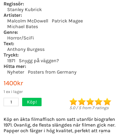
Regissör:
Stanley Kubrick
Artister:
Malcolm McDowell
Patrick Magee
Michael Bates
Genre:
Horror/SciFi
Text:
Anthony Burgess
Tryckt:
1971
Snygg på väggen?
Hitta mer:
Nyheter
Posters from Germany
1400kr
1 ex i lager
Köp!
1
5.0
/
5
from
7
ratings
Köp en äkta filmaffisch som satt utanför biografen
1971. Ovanlig, de flesta slängdes när filmen gick ner.
Papper och färger i hög kvalitet, perfekt att rama