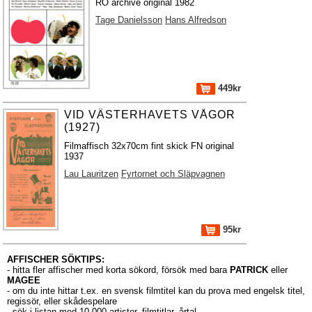
RO archive original 1982
Tage Danielsson
Hans Alfredson
449kr
VID VÄSTERHAVETS VÅGOR
(1927)
Filmaffisch 32x70cm fint skick FN original
1937
Lau Lauritzen
Fyrtornet och Släpvagnen
95kr
AFFISCHER SÖKTIPS:
- hitta fler affischer med korta sökord, försök med bara
PATRICK
eller
MAGEE
- om du inte hittar t.ex. en svensk filmtitel kan du prova med engelsk titel,
regissör, eller skådespelare
- sök i listan med 10.000
artister
,
filmtitlar
,
årtal