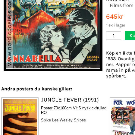
Films from
645kr
1 ex i lager
Kö
1
Köp en äkta 
1933. Ovanlig
ner. Papper o
rama in på v
spårbart.
Andra posters du kanske gillar:
JUNGLE FEVER (1991)
Poster 70x100cm VHS nyskick/rullad
RO
Spike Lee
Wesley Snipes