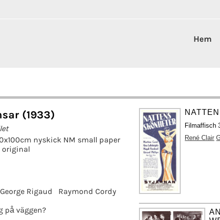
Hem
NATTEN
nsar (1933)
Filmaffisch 
let
René Clair
G
70x100cm nyskick NM small paper
original
George Rigaud
Raymond Cordy
g på väggen?
A