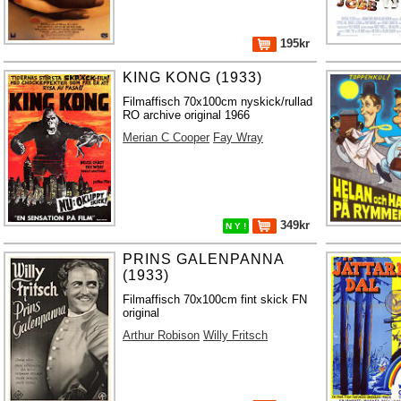
195kr
KING KONG (1933)
Filmaffisch 70x100cm nyskick/rullad
RO archive original 1966
Merian C Cooper
Fay Wray
349kr
N Y !
PRINS GALENPANNA
(1933)
Filmaffisch 70x100cm fint skick FN
original
Arthur Robison
Willy Fritsch