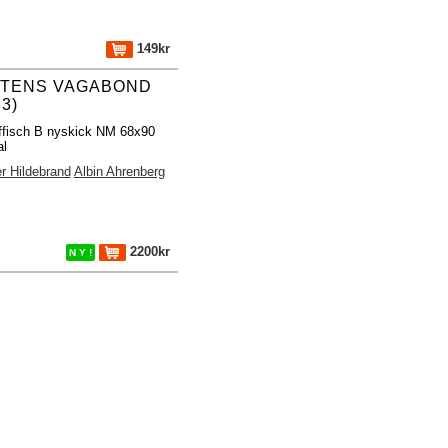
149kr
FTENS VAGABOND
33)
ffisch B nyskick NM 68x90
al
r Hildebrand
Albin Ahrenberg
2200kr
N Y !