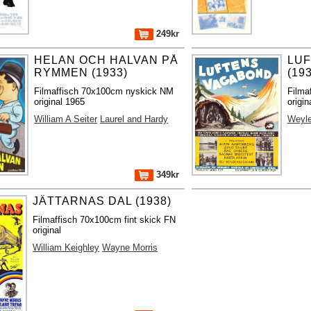
249kr
HELAN OCH HALVAN PÅ
LU
RYMMEN (1933)
(19
Filmaffisch 70x100cm nyskick NM
Filma
original 1965
origin
William A Seiter
Laurel and Hardy
Weyle
349kr
JÄTTARNAS DAL (1938)
Filmaffisch 70x100cm fint skick FN
original
William Keighley
Wayne Morris