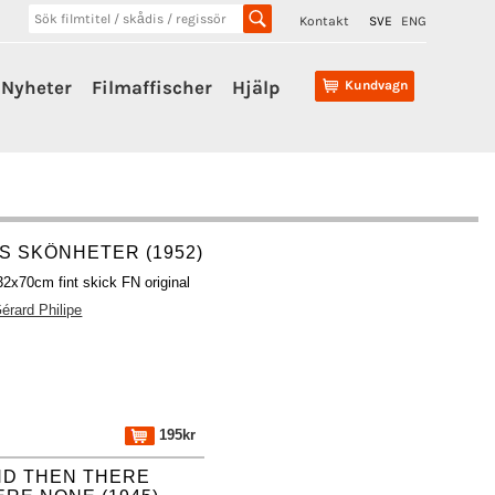
Kontakt
SVE
ENG
Nyheter
Filmaffischer
Hjälp
Kundvagn
S SKÖNHETER (1952)
32x70cm fint skick FN original
érard Philipe
195kr
ND THEN THERE