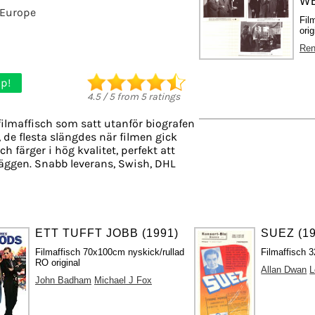
WE
 Europe
Film
ori
Ren
p!
4.5
/
5
from
5
ratings
filmaffisch som satt utanför biografen
, de flesta slängdes när filmen gick
ch färger i hög kvalitet, perfekt att
äggen. Snabb leverans, Swish, DHL
ETT TUFFT JOBB (1991)
SUEZ (19
Filmaffisch 70x100cm nyskick/rullad
Filmaffisch 3
RO original
Allan Dwan
L
John Badham
Michael J Fox