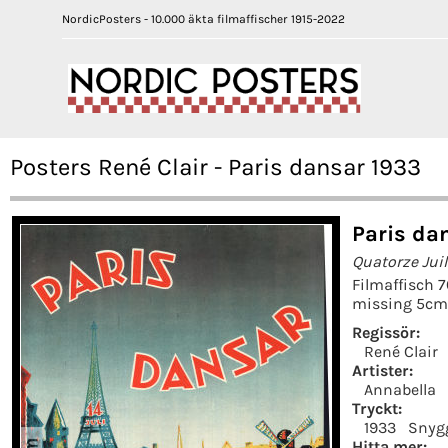
NordicPosters - 10.000 äkta filmaffischer 1915-2022
Posters René Clair - Paris dansar 1933
Paris da
Quatorze Juil
Filmaffisch 
missing 5cm 
Regissör:
René Clair
Artister:
Annabella
Tryckt:
1933
Snyg
Hitta mer: