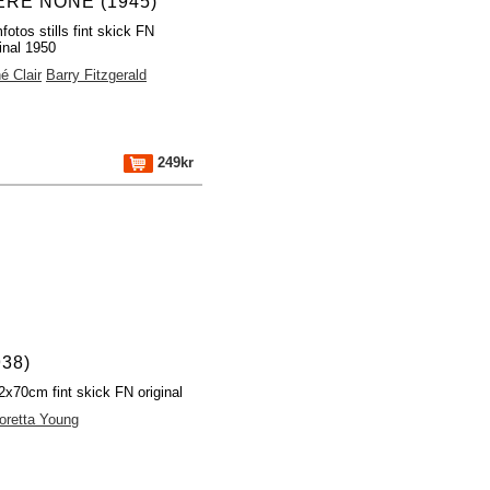
RE NONE (1945)
fotos stills fint skick FN
ginal 1950
é Clair
Barry Fitzgerald
249kr
38)
2x70cm fint skick FN original
oretta Young