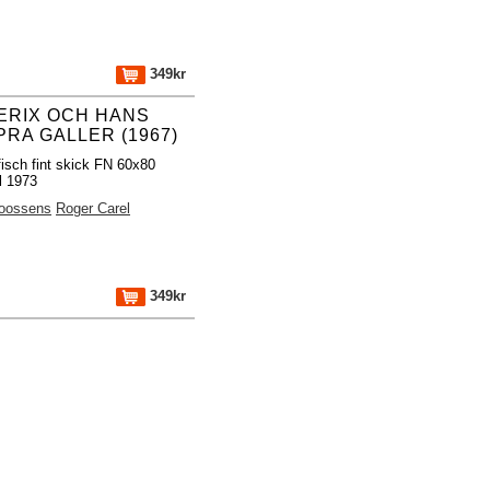
349kr
ERIX OCH HANS
PRA GALLER (1967)
fisch fint skick FN 60x80
al 1973
oossens
Roger Carel
349kr