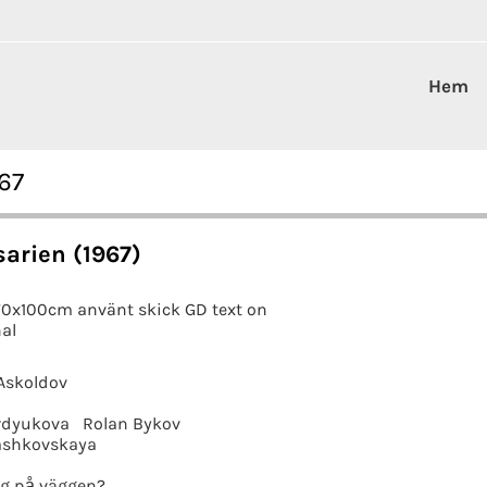
Hem
67
arien (1967)
70x100cm använt skick GD text on
nal
Askoldov
rdyukova
Rolan Bykov
ashkovskaya
g på väggen?