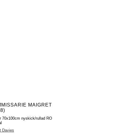
MISSARIE MAIGRET
8)
r 70x100cm nyskick/rullad RO
al
t Davies