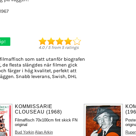
1967
öp!
4.0
/
5
from
5
ratings
filmaffisch som satt utanför biografen
, de flesta slängdes när filmen gick
ch färger i hög kvalitet, perfekt att
äggen. Snabb leverans, Swish, DHL
KOMMISSARIE
KOM
CLOUSEAU (1968)
(196
Filmaffisch 70x100cm fint skick FN
Poste
original
origin
Bud Yorkin
Alan Arkin
Ruper