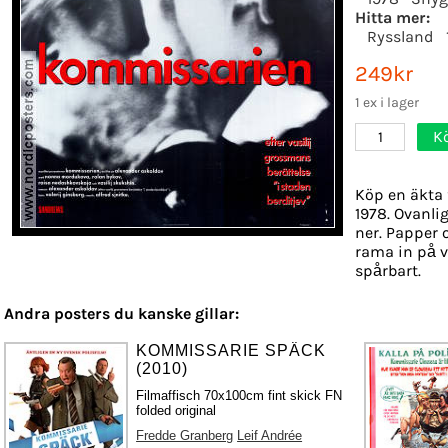
Hitta mer:
Ryssland
249kr
1 ex i lager
K
1
Köp en äkta 
1978. Ovanlig
ner. Papper o
rama in på v
spårbart.
Andra posters du kanske gillar:
KOMMISSARIE SPÄCK
(2010)
Filmaffisch 70x100cm fint skick FN
folded original
Fredde Granberg
Leif Andrée