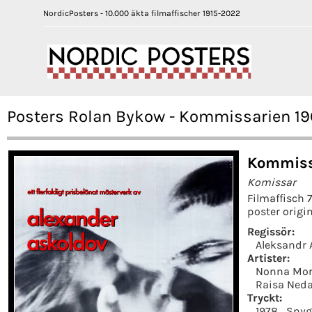
NordicPosters - 10.000 äkta filmaffischer 1915-2022
Posters Rolan Bykow - Kommissarien 19
Kommiss
Komissar
Filmaffisch 
poster origi
Regissör:
Aleksandr 
Artister:
Nonna Mo
Raisa Ned
Tryckt:
1978
Snyg