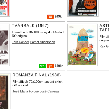
249kr
TVÄRBALK (1967)
AST
TAP
Filmaffisch 70x100cm nyskick/rullad
RO original
Filmaf
origin
Jörn Donner
Harriet Andersson
Ray G
149kr
N Y !
ROMANZA FINAL (1986)
Filmaffisch 70x100cm använt skick
GD original
José Maria Forqué
José Carreras