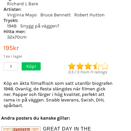
Richard L Bare
Artister:
Virginia Mayo
Bruce Bennett
Robert Hutton
Tryckt:
1948
Snygg på väggen?
Hitta mer:
32x70cm
195kr
1 ex i lager
Köp!
1
3.5
/
5
from
11
ratings
Köp en äkta filmaffisch som satt utanför biografen
1948. Ovanlig, de flesta slängdes när filmen gick
ner. Papper och färger i hög kvalitet, perfekt att
rama in på väggen. Snabb leverans, Swish, DHL
spårbart.
Andra posters du kanske gillar:
GREAT DAY IN THE