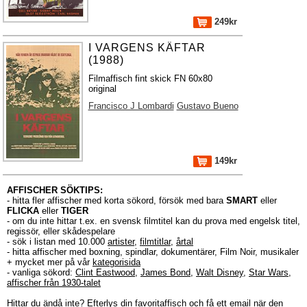
249kr
I VARGENS KÄFTAR
(1988)
Filmaffisch fint skick FN 60x80
original
Francisco J Lombardi
Gustavo Bueno
149kr
AFFISCHER SÖKTIPS:
- hitta fler affischer med korta sökord, försök med bara
SMART
eller
FLICKA
eller
TIGER
- om du inte hittar t.ex. en svensk filmtitel kan du prova med engelsk titel,
regissör, eller skådespelare
- sök i listan med 10.000
artister
,
filmtitlar
,
årtal
- hitta affischer med boxning, spindlar, dokumentärer, Film Noir, musikaler
+ mycket mer på vår
kategorisida
- vanliga sökord:
Clint Eastwood
,
James Bond
,
Walt Disney
,
Star Wars
,
affischer från 1930-talet
Hittar du ändå inte?
Efterlys
din favoritaffisch och få ett email när den