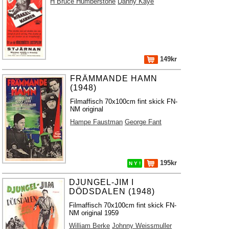
H Bruce Humberstone
Danny Kaye
149kr
FRÄMMANDE HAMN
(1948)
Filmaffisch 70x100cm fint skick FN-
NM original
Hampe Faustman
George Fant
195kr
N Y !
DJUNGEL-JIM I
DÖDSDALEN (1948)
Filmaffisch 70x100cm fint skick FN-
NM original 1959
William Berke
Johnny Weissmuller