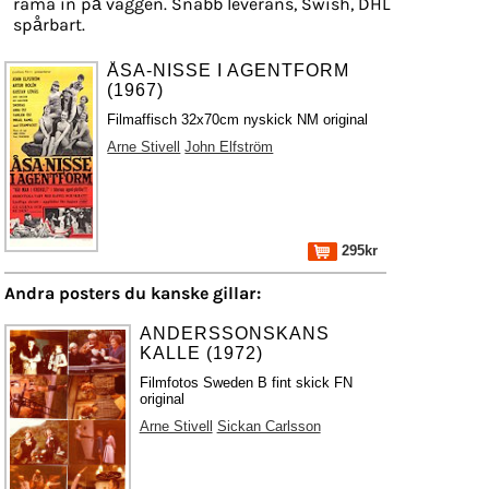
rama in på väggen. Snabb leverans, Swish, DHL
spårbart.
ÅSA-NISSE I AGENTFORM
(1967)
Filmaffisch 32x70cm nyskick NM original
Arne Stivell
John Elfström
295kr
Andra posters du kanske gillar:
ANDERSSONSKANS
KALLE (1972)
Filmfotos Sweden B fint skick FN
original
Arne Stivell
Sickan Carlsson