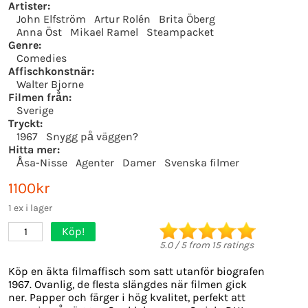
Artister:
John Elfström
Artur Rolén
Brita Öberg
Anna Öst
Mikael Ramel
Steampacket
Genre:
Comedies
Affischkonstnär:
Walter Bjorne
Filmen från:
Sverige
Tryckt:
1967
Snygg på väggen?
Hitta mer:
Åsa-Nisse
Agenter
Damer
Svenska filmer
1100kr
1 ex i lager
Köp!
1
5.0
/
5
from
15
ratings
Köp en äkta filmaffisch som satt utanför biografen
1967. Ovanlig, de flesta slängdes när filmen gick
ner. Papper och färger i hög kvalitet, perfekt att