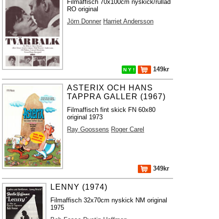
Filmaffisch 70x100cm nyskick/rullad
RO original
Jörn Donner
Harriet Andersson
149kr
N Y !
ASTERIX OCH HANS
TAPPRA GALLER (1967)
Filmaffisch fint skick FN 60x80
original 1973
Ray Goossens
Roger Carel
349kr
LENNY (1974)
Filmaffisch 32x70cm nyskick NM original
1975